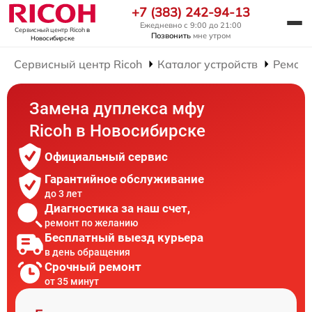
+7 (383) 242-94-13
Ежедневно с 9:00 до 21:00
Сервисный центр Ricoh
в
Позвонить
мне утром
Новосибирске
Сервисный центр Ricoh
Каталог устройств
Ремон
Замена дуплекса мфу
Ricoh в Новосибирске
Официальный сервис
Гарантийное обслуживание
до 3 лет
Диагностика за наш счет,
ремонт по желанию
Бесплатный выезд курьера
в день обращения
Срочный ремонт
от 35 минут